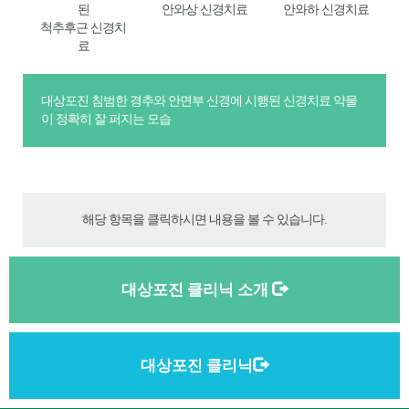
된
안와하 신경치료
안와상 신경치료
척추후근 신경치
료
대상포진 침범한 경추와 안면부 신경에 시행된 신경치료 약물
이 정확히 잘 퍼지는 모습
해당 항목을 클릭하시면 내용을 볼 수 있습니다.
대상포진 클리닉 소개
대상포진 클리닉