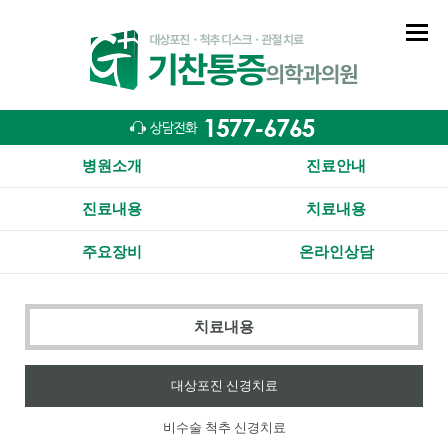
병원소개
진료안내
진료내용
치료내용
주요장비
온라인상담
치료내용
대상포진 신경치료
비수술 척추 신경치료