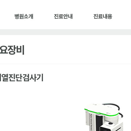
병원소개
진료안내
진료내용
요장비
체열진단검사기